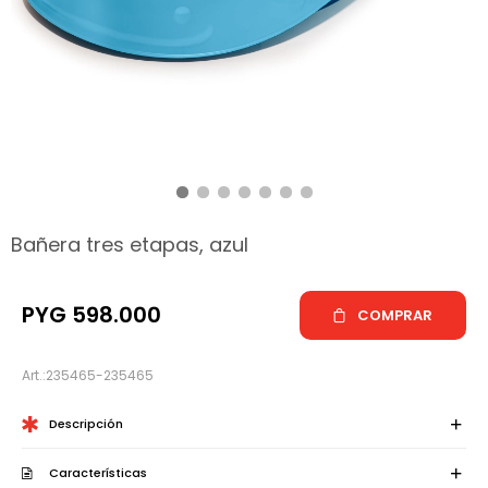
hop
Bañera tres etapas, azul
PYG
598.000
COMPRAR
235465-235465
Descripción
Características