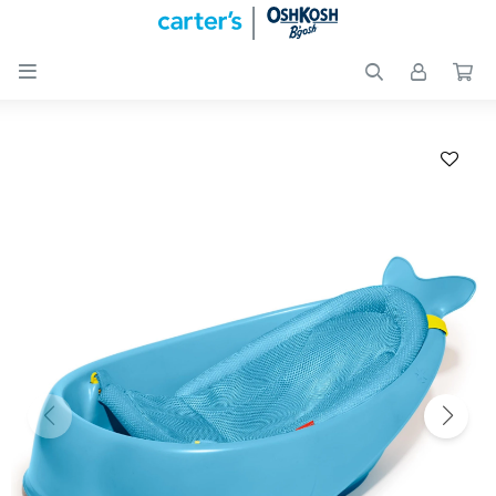

Nuevos
Ingresos
Recién
nacidos
Bebés
Peques
Calzado
Club
Carter
´s
OUTLET
Skip-