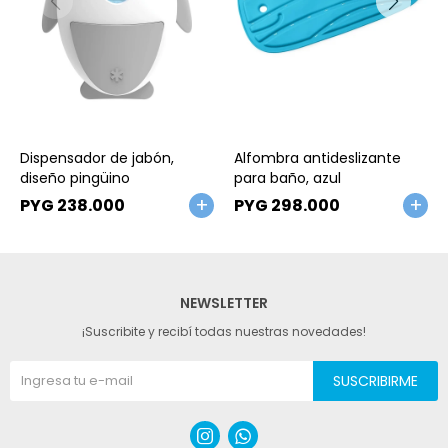
Talle
Talle
Dispensador de jabón,
Alfombra antideslizante
diseño pingüino
para baño, azul
PYG
238.000
PYG
298.000
NEWSLETTER
¡Suscribite y recibí todas nuestras novedades!
SUSCRIBIRME

